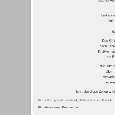
träumte von
Und als 
fiel
d
Das Glüc
nach Jahr
Kraftvoll u
ein B
Nun sitz i
allein
verweht
so wie
Ich habe diese Zeilen anl
Dieser Beitrag wurde am Juni 4, 2026 in
Home
veröffentlicht.
Hinterlasse einen Kommentar