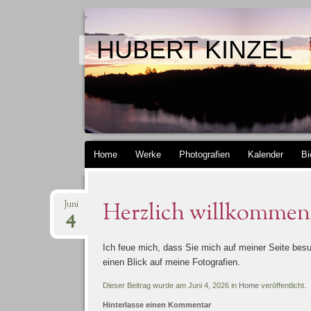
HUBERT KINZEL
Springe zum Inhalt
Home
Werke
Photografien
Kalender
Bi
Herzlich willkommen 
Juni
4
Ich feue mich, dass Sie mich auf meiner Seite besu
einen Blick auf meine Fotografien.
Dieser Beitrag wurde am Juni 4, 2026 in
Home
veröffentlicht.
Hinterlasse einen Kommentar