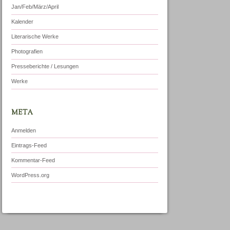
Jan/Feb/März/April
Kalender
Literarische Werke
Photografien
Presseberichte / Lesungen
Werke
META
Anmelden
Eintrags-Feed
Kommentar-Feed
WordPress.org