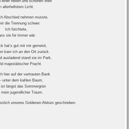
 einer heilen und schönen Welt
in allerhellstem Licht.
ich Abschied nehmen musste,
 mir die Trennung schwer.
Ich fürchtete,
ass sie für immer wär.
k hat’s gut mit mir gemeint,
en kam ich an den Ort zurück.
nd ausladend stand sie im Park,
ild majestätischer Pracht.
ch hier auf der vertrauten Bank
 – unter dem kahlen Baum,
 ist längst das Sommergrün
 mein jugendlicher Traum.
ässlich unseres Goldenen Abiturs geschrieben.