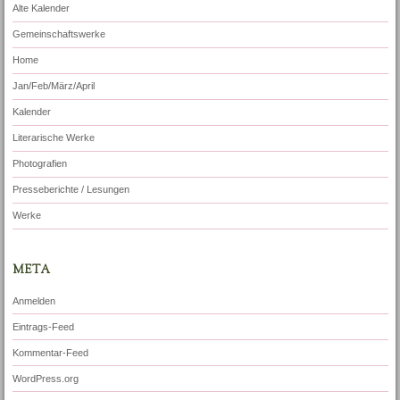
Alte Kalender
Gemeinschaftswerke
Home
Jan/Feb/März/April
Kalender
Literarische Werke
Photografien
Presseberichte / Lesungen
Werke
META
Anmelden
Eintrags-Feed
Kommentar-Feed
WordPress.org