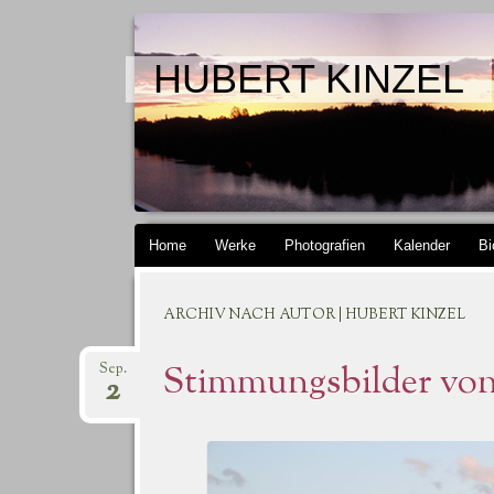
HUBERT KINZEL
Springe zum Inhalt
Home
Werke
Photografien
Kalender
Bi
ARCHIV NACH AUTOR | HUBERT KINZEL
Stimmungsbilder von 
Sep.
2