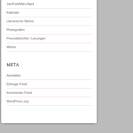
Jan/Feb/März/April
Kalender
Literarische Werke
Photografien
Presseberichte / Lesungen
Werke
META
Anmelden
Eintrags-Feed
Kommentar-Feed
WordPress.org